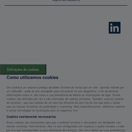
A
b
r
e
n
u
m
n
o
v
o
s
Definições de cookies
e
p
Como utilizamos cookies
a
r
Um cookie é um pequeno pedaço de dados (ficheiro de texto) que um site - quando visitado por
a
um utilizador - pede ao seu navegador para armazenar no seu dispositivo, a fim de lembrar
d
informações sobre si, tais como a sua preferência de idioma ou informações de login. Esses
o
cookies são definidos por nós e são chamados de cookies primários. Também usamos cookies
r
de terceiros - que são cookies de um domínio diferente do domínio do site que está a visitar -
.
para as nossas iniciativas de publicidade e marketing. Mais especificamente, utilizamos cookies
e outras tecnologias de localização para os seguintes fins:
Cookies estritamente necessários
Estes cookies são necessários para que o website funcione e não podem ser desligados nos
nossos sistemas. Normalmente, eles só são configurados em resposta a ações levadas a cabo
por si e que correspondem a uma solicitação de serviços, tais como definir as suas preferências