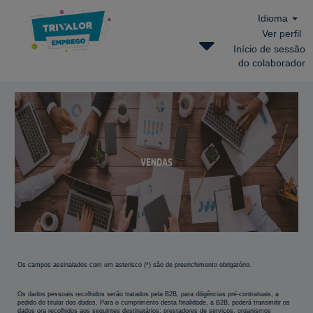
Idioma
Ver perfil
Início de sessão
do colaborador
Vendas
B2B
Os campos assinalados com um asterisco (*) são de preenchimento obrigatório.
Os dados pessoais recolhidos serão tratados pela B2B, para diligências pré-contratuais, a
pedido do titular dos dados. Para o cumprimento desta finalidade, a B2B, poderá transmitir os
dados ora recolhidos aos seguintes destinatários: prestadores de serviços, organismos