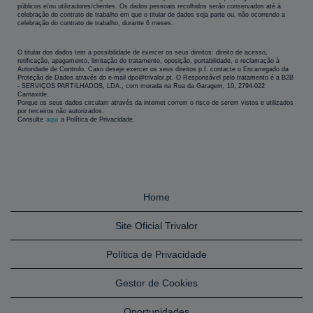
públicos e/ou utilizadores/clientes. Os dados pessoais recolhidos serão conservados até à
celebração do contrato de trabalho em que o titular de dados seja parte ou, não ocorrendo a
celebração do contrato de trabalho, durante 6 meses.
O titular dos dados tem a possibilidade de exercer os seus direitos: direito de acesso,
retificação, apagamento, limitação do tratamento, oposição, portabilidade, e reclamação à
Autoridade de Controlo. Caso deseje exercer os seus direitos p.f. contacte o Encarregado da
Proteção de Dados através do e-mail dpo@trivalor.pt. O Responsável pelo tratamento é a B2B
- SERVIÇOS PARTILHADOS, LDA., com morada na Rua da Garagem, 10, 2794-022
Carnaxide.
Porque os seus dados circulam através da internet correm o risco de serem vistos e utilizados
por terceiros não autorizados.
Consulte
aqui
a Política de Privacidade.
Home
Site Oficial Trivalor
Política de Privacidade
Gestor de Cookies
Oportunidades