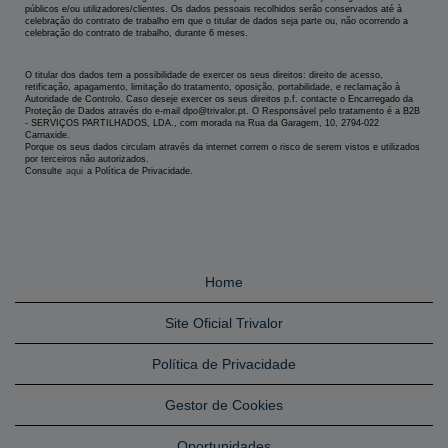
públicos e/ou utilizadores/clientes. Os dados pessoais recolhidos serão conservados até à
celebração do contrato de trabalho em que o titular de dados seja parte ou, não ocorrendo a
celebração do contrato de trabalho, durante 6 meses.
O titular dos dados tem a possibilidade de exercer os seus direitos: direito de acesso,
retificação, apagamento, limitação do tratamento, oposição, portabilidade, e reclamação à
Autoridade de Controlo. Caso deseje exercer os seus direitos p.f. contacte o Encarregado da
Proteção de Dados através do e-mail dpo@trivalor.pt. O Responsável pelo tratamento é a B2B
- SERVIÇOS PARTILHADOS, LDA., com morada na Rua da Garagem, 10, 2794-022
Carnaxide.
Porque os seus dados circulam através da internet correm o risco de serem vistos e utilizados
por terceiros não autorizados.
Consulte
aqui
a Política de Privacidade.
Home
Site Oficial Trivalor
Política de Privacidade
Gestor de Cookies
Oportunidades