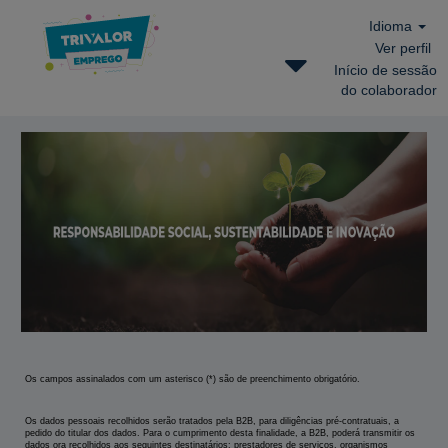
Idioma
Ver perfil
Início de sessão
do colaborador
Responsabilidade
Social,
Sustentabilidade
e
Inovação
B2B
Os campos assinalados com um asterisco (*) são de preenchimento obrigatório.
Os dados pessoais recolhidos serão tratados pela B2B, para diligências pré-contratuais, a
pedido do titular dos dados. Para o cumprimento desta finalidade, a B2B, poderá transmitir os
dados ora recolhidos aos seguintes destinatários: prestadores de serviços, organismos