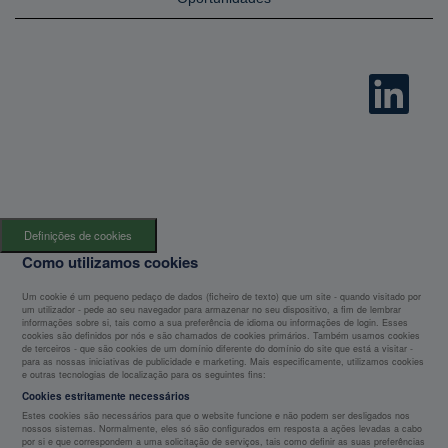
A
b
r
e
n
u
m
n
o
v
o
s
Definições de cookies
e
p
Como utilizamos cookies
a
r
Um cookie é um pequeno pedaço de dados (ficheiro de texto) que um site - quando visitado por
a
um utilizador - pede ao seu navegador para armazenar no seu dispositivo, a fim de lembrar
d
informações sobre si, tais como a sua preferência de idioma ou informações de login. Esses
o
cookies são definidos por nós e são chamados de cookies primários. Também usamos cookies
r
de terceiros - que são cookies de um domínio diferente do domínio do site que está a visitar -
.
para as nossas iniciativas de publicidade e marketing. Mais especificamente, utilizamos cookies
e outras tecnologias de localização para os seguintes fins:
Cookies estritamente necessários
Estes cookies são necessários para que o website funcione e não podem ser desligados nos
nossos sistemas. Normalmente, eles só são configurados em resposta a ações levadas a cabo
por si e que correspondem a uma solicitação de serviços, tais como definir as suas preferências