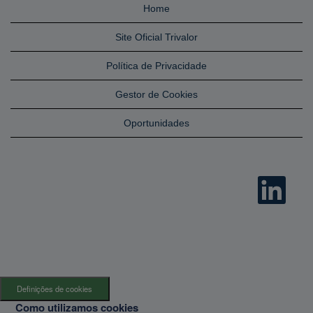
Home
Site Oficial Trivalor
Política de Privacidade
Gestor de Cookies
Oportunidades
A
b
r
e
n
u
m
n
o
v
o
s
Definições de cookies
e
p
Como utilizamos cookies