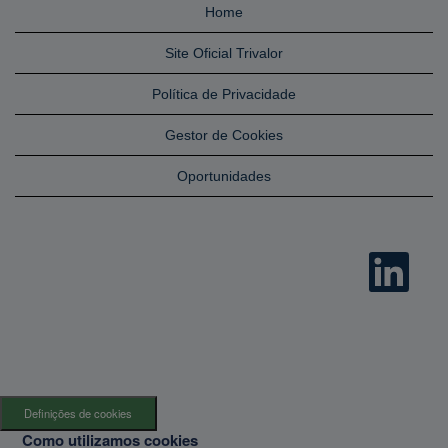
Home
Site Oficial Trivalor
Política de Privacidade
Gestor de Cookies
Oportunidades
A
b
r
e
n
u
m
n
o
v
o
s
Definições de cookies
e
p
Como utilizamos cookies