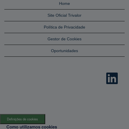
Home
Site Oficial Trivalor
Política de Privacidade
Gestor de Cookies
Oportunidades
A
b
r
e
n
u
m
n
o
v
o
s
Definições de cookies
e
p
Como utilizamos cookies